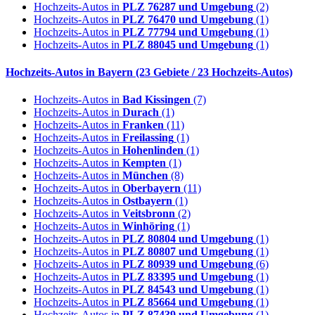
Hochzeits-Autos in
PLZ 76287 und Umgebung
(2)
Hochzeits-Autos in
PLZ 76470 und Umgebung
(1)
Hochzeits-Autos in
PLZ 77794 und Umgebung
(1)
Hochzeits-Autos in
PLZ 88045 und Umgebung
(1)
Hochzeits-Autos in
Bayern
(23 Gebiete / 23 Hochzeits-Autos)
Hochzeits-Autos in
Bad Kissingen
(7)
Hochzeits-Autos in
Durach
(1)
Hochzeits-Autos in
Franken
(11)
Hochzeits-Autos in
Freilassing
(1)
Hochzeits-Autos in
Hohenlinden
(1)
Hochzeits-Autos in
Kempten
(1)
Hochzeits-Autos in
München
(8)
Hochzeits-Autos in
Oberbayern
(11)
Hochzeits-Autos in
Ostbayern
(1)
Hochzeits-Autos in
Veitsbronn
(2)
Hochzeits-Autos in
Winhöring
(1)
Hochzeits-Autos in
PLZ 80804 und Umgebung
(1)
Hochzeits-Autos in
PLZ 80807 und Umgebung
(1)
Hochzeits-Autos in
PLZ 80939 und Umgebung
(6)
Hochzeits-Autos in
PLZ 83395 und Umgebung
(1)
Hochzeits-Autos in
PLZ 84543 und Umgebung
(1)
Hochzeits-Autos in
PLZ 85664 und Umgebung
(1)
Hochzeits-Autos in
PLZ 87439 und Umgebung
(1)