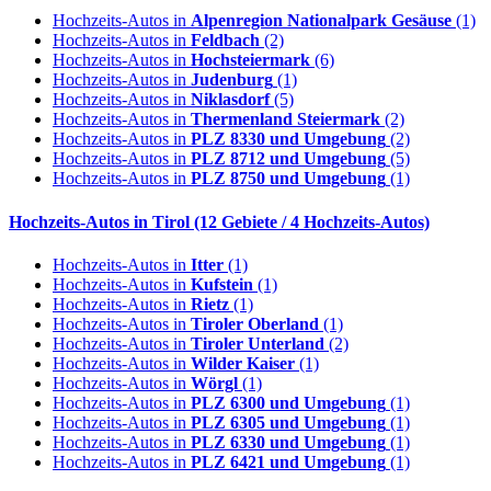
Hochzeits-Autos in
Alpenregion Nationalpark Gesäuse
(1)
Hochzeits-Autos in
Feldbach
(2)
Hochzeits-Autos in
Hochsteiermark
(6)
Hochzeits-Autos in
Judenburg
(1)
Hochzeits-Autos in
Niklasdorf
(5)
Hochzeits-Autos in
Thermenland Steiermark
(2)
Hochzeits-Autos in
PLZ 8330 und Umgebung
(2)
Hochzeits-Autos in
PLZ 8712 und Umgebung
(5)
Hochzeits-Autos in
PLZ 8750 und Umgebung
(1)
Hochzeits-Autos in
Tirol
(12 Gebiete / 4 Hochzeits-Autos)
Hochzeits-Autos in
Itter
(1)
Hochzeits-Autos in
Kufstein
(1)
Hochzeits-Autos in
Rietz
(1)
Hochzeits-Autos in
Tiroler Oberland
(1)
Hochzeits-Autos in
Tiroler Unterland
(2)
Hochzeits-Autos in
Wilder Kaiser
(1)
Hochzeits-Autos in
Wörgl
(1)
Hochzeits-Autos in
PLZ 6300 und Umgebung
(1)
Hochzeits-Autos in
PLZ 6305 und Umgebung
(1)
Hochzeits-Autos in
PLZ 6330 und Umgebung
(1)
Hochzeits-Autos in
PLZ 6421 und Umgebung
(1)