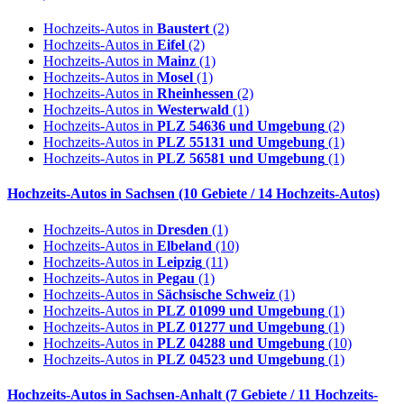
Hochzeits-Autos in
Baustert
(2)
Hochzeits-Autos in
Eifel
(2)
Hochzeits-Autos in
Mainz
(1)
Hochzeits-Autos in
Mosel
(1)
Hochzeits-Autos in
Rheinhessen
(2)
Hochzeits-Autos in
Westerwald
(1)
Hochzeits-Autos in
PLZ 54636 und Umgebung
(2)
Hochzeits-Autos in
PLZ 55131 und Umgebung
(1)
Hochzeits-Autos in
PLZ 56581 und Umgebung
(1)
Hochzeits-Autos in
Sachsen
(10 Gebiete / 14 Hochzeits-Autos)
Hochzeits-Autos in
Dresden
(1)
Hochzeits-Autos in
Elbeland
(10)
Hochzeits-Autos in
Leipzig
(11)
Hochzeits-Autos in
Pegau
(1)
Hochzeits-Autos in
Sächsische Schweiz
(1)
Hochzeits-Autos in
PLZ 01099 und Umgebung
(1)
Hochzeits-Autos in
PLZ 01277 und Umgebung
(1)
Hochzeits-Autos in
PLZ 04288 und Umgebung
(10)
Hochzeits-Autos in
PLZ 04523 und Umgebung
(1)
Hochzeits-Autos in
Sachsen-Anhalt
(7 Gebiete / 11 Hochzeits-