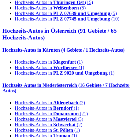
Hochzeits-Autos in
Thüringen Ost
(15)
Hochzeits-Autos in
Weißenborn
(5)
Hochzeits-Autos in
PLZ 07639 und Umgebung
(5)
Hochzeits-Autos in
PLZ 07745 und Umgebung
(10)
Hochzeits-Autos in
Österreich
(91 Gebiete / 65
Hochzeits-Autos)
Hochzeits-Autos in
Kärnten
(4 Gebiete / 1 Hochzeits-Autos)
Hochzeits-Autos in
Klagenfurt
(1)
Hochzeits-Autos in
Wörthersee
(1)
Hochzeits-Autos in
PLZ 9020 und Umgebung
(1)
Hochzeits-Autos in
Niederösterreich
(16 Gebiete / 7 Hochzeits-
Autos)
Hochzeits-Autos in
Altlengbach
(2)
Hochzeits-Autos in
Berndorf
(1)
Hochzeits-Autos in
Donauraum
(21)
Hochzeits-Autos in
Mostviertel
(3)
Hochzeits-Autos in
Schwechat
(2)
Hochzeits-Autos in
St. Pölten
(1)
Hochzeits-Autos in
Trumau
(1)