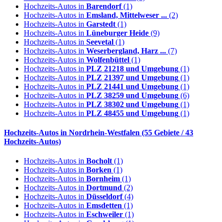
Hochzeits-Autos in
Barendorf
(1)
Hochzeits-Autos in
Emsland, Mittelweser ...
(2)
Hochzeits-Autos in
Garstedt
(1)
Hochzeits-Autos in
Lüneburger Heide
(9)
Hochzeits-Autos in
Seevetal
(1)
Hochzeits-Autos in
Weserbergland, Harz ...
(7)
Hochzeits-Autos in
Wolfenbüttel
(1)
Hochzeits-Autos in
PLZ 21218 und Umgebung
(1)
Hochzeits-Autos in
PLZ 21397 und Umgebung
(1)
Hochzeits-Autos in
PLZ 21441 und Umgebung
(1)
Hochzeits-Autos in
PLZ 38259 und Umgebung
(6)
Hochzeits-Autos in
PLZ 38302 und Umgebung
(1)
Hochzeits-Autos in
PLZ 48455 und Umgebung
(1)
Hochzeits-Autos in
Nordrhein-Westfalen
(55 Gebiete / 43
Hochzeits-Autos)
Hochzeits-Autos in
Bocholt
(1)
Hochzeits-Autos in
Borken
(1)
Hochzeits-Autos in
Bornheim
(1)
Hochzeits-Autos in
Dortmund
(2)
Hochzeits-Autos in
Düsseldorf
(4)
Hochzeits-Autos in
Emsdetten
(1)
Hochzeits-Autos in
Eschweiler
(1)