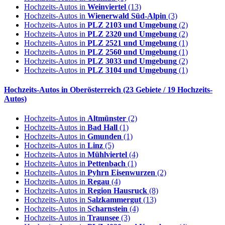
Hochzeits-Autos in
Weinviertel
(13)
Hochzeits-Autos in
Wienerwald Süd-Alpin
(3)
Hochzeits-Autos in
PLZ 2103 und Umgebung
(2)
Hochzeits-Autos in
PLZ 2320 und Umgebung
(2)
Hochzeits-Autos in
PLZ 2521 und Umgebung
(1)
Hochzeits-Autos in
PLZ 2560 und Umgebung
(1)
Hochzeits-Autos in
PLZ 3033 und Umgebung
(2)
Hochzeits-Autos in
PLZ 3104 und Umgebung
(1)
Hochzeits-Autos in
Oberösterreich
(23 Gebiete / 19 Hochzeits-
Autos)
Hochzeits-Autos in
Altmünster
(2)
Hochzeits-Autos in
Bad Hall
(1)
Hochzeits-Autos in
Gmunden
(1)
Hochzeits-Autos in
Linz
(5)
Hochzeits-Autos in
Mühlviertel
(4)
Hochzeits-Autos in
Pettenbach
(1)
Hochzeits-Autos in
Pyhrn Eisenwurzen
(2)
Hochzeits-Autos in
Regau
(4)
Hochzeits-Autos in
Region Hausruck
(8)
Hochzeits-Autos in
Salzkammergut
(13)
Hochzeits-Autos in
Scharnstein
(4)
Hochzeits-Autos in
Traunsee
(3)