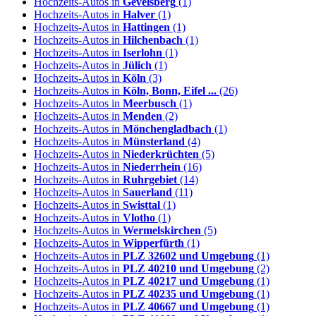
Hochzeits-Autos in
Gevelsberg
(1)
Hochzeits-Autos in
Halver
(1)
Hochzeits-Autos in
Hattingen
(1)
Hochzeits-Autos in
Hilchenbach
(1)
Hochzeits-Autos in
Iserlohn
(1)
Hochzeits-Autos in
Jülich
(1)
Hochzeits-Autos in
Köln
(3)
Hochzeits-Autos in
Köln, Bonn, Eifel ...
(26)
Hochzeits-Autos in
Meerbusch
(1)
Hochzeits-Autos in
Menden
(2)
Hochzeits-Autos in
Mönchengladbach
(1)
Hochzeits-Autos in
Münsterland
(4)
Hochzeits-Autos in
Niederkrüchten
(5)
Hochzeits-Autos in
Niederrhein
(16)
Hochzeits-Autos in
Ruhrgebiet
(14)
Hochzeits-Autos in
Sauerland
(11)
Hochzeits-Autos in
Swisttal
(1)
Hochzeits-Autos in
Vlotho
(1)
Hochzeits-Autos in
Wermelskirchen
(5)
Hochzeits-Autos in
Wipperfürth
(1)
Hochzeits-Autos in
PLZ 32602 und Umgebung
(1)
Hochzeits-Autos in
PLZ 40210 und Umgebung
(2)
Hochzeits-Autos in
PLZ 40217 und Umgebung
(1)
Hochzeits-Autos in
PLZ 40235 und Umgebung
(1)
Hochzeits-Autos in
PLZ 40667 und Umgebung
(1)