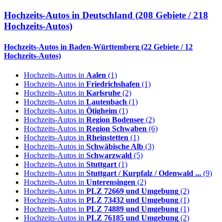
Hochzeits-Autos in
Deutschland
(208 Gebiete / 218
Hochzeits-Autos)
Hochzeits-Autos in
Baden-Württemberg
(22 Gebiete / 12
Hochzeits-Autos)
Hochzeits-Autos in
Aalen
(1)
Hochzeits-Autos in
Friedrichshafen
(1)
Hochzeits-Autos in
Karlsruhe
(2)
Hochzeits-Autos in
Lautenbach
(1)
Hochzeits-Autos in
Ötigheim
(1)
Hochzeits-Autos in
Region Bodensee
(2)
Hochzeits-Autos in
Region Schwaben
(6)
Hochzeits-Autos in
Rheinstetten
(1)
Hochzeits-Autos in
Schwäbische Alb
(3)
Hochzeits-Autos in
Schwarzwald
(5)
Hochzeits-Autos in
Stuttgart
(1)
Hochzeits-Autos in
Stuttgart / Kurpfalz / Odenwald ...
(9)
Hochzeits-Autos in
Unterensingen
(2)
Hochzeits-Autos in
PLZ 72669 und Umgebung
(2)
Hochzeits-Autos in
PLZ 73432 und Umgebung
(1)
Hochzeits-Autos in
PLZ 74889 und Umgebung
(1)
Hochzeits-Autos in
PLZ 76185 und Umgebung
(2)