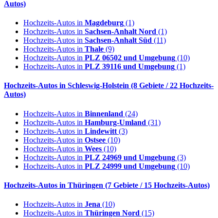
Autos)
Hochzeits-Autos in
Magdeburg
(1)
Hochzeits-Autos in
Sachsen-Anhalt Nord
(1)
Hochzeits-Autos in
Sachsen-Anhalt Süd
(11)
Hochzeits-Autos in
Thale
(9)
Hochzeits-Autos in
PLZ 06502 und Umgebung
(10)
Hochzeits-Autos in
PLZ 39116 und Umgebung
(1)
Hochzeits-Autos in
Schleswig-Holstein
(8 Gebiete / 22 Hochzeits-
Autos)
Hochzeits-Autos in
Binnenland
(24)
Hochzeits-Autos in
Hamburg-Umland
(31)
Hochzeits-Autos in
Lindewitt
(3)
Hochzeits-Autos in
Ostsee
(10)
Hochzeits-Autos in
Wees
(10)
Hochzeits-Autos in
PLZ 24969 und Umgebung
(3)
Hochzeits-Autos in
PLZ 24999 und Umgebung
(10)
Hochzeits-Autos in
Thüringen
(7 Gebiete / 15 Hochzeits-Autos)
Hochzeits-Autos in
Jena
(10)
Hochzeits-Autos in
Thüringen Nord
(15)