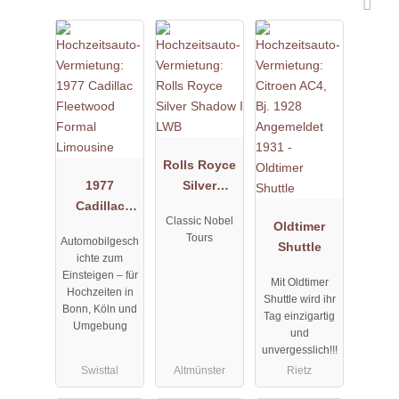
Rolls Royce
1977
Silver
Cadillac
Shadow I
Classic Nobel
Fleetwood
LWB
Oldtimer
Tours
Automobilgesch
Formal
Shuttle
ichte zum
Limousine
Einsteigen – für
Mit Oldtimer
Hochzeiten in
Shuttle wird ihr
Bonn, Köln und
Tag einzigartig
Umgebung
und
unvergesslich!!!
Swisttal
Altmünster
Rietz