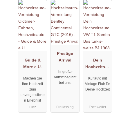
Prestige
Guide &
Arrival
Dein
More e.U.
Hochzeitsau
Ihr großer
to VW T1
Auftritt beginnt
Machen Sie
Kultauto mit
Samba Bus
bei uns.
Ihre Hochzeit
Vintage Flair für
türkis-weiss
zum
Deine Hochzeit
BJ 1968
unvergessliche
n Erlebnis!
Linz
Freilassing
Eschweiler