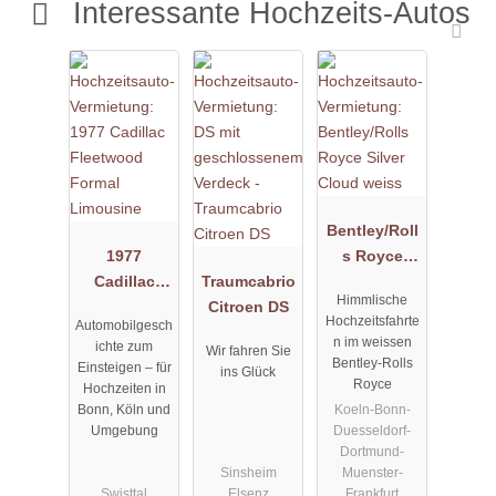
Interessante Hochzeits-Autos
Bentley/Roll
1977
s Royce
Cadillac
Traumcabrio
Silver Cloud
Himmlische
Fleetwood
Citroen DS
weiss
Hochzeitsfahrte
Automobilgesch
Formal
n im weissen
ichte zum
Wir fahren Sie
Limousine
Bentley-Rolls
Einsteigen – für
ins Glück
Royce
Hochzeiten in
Koeln-Bonn-
Bonn, Köln und
Duesseldorf-
Umgebung
Dortmund-
Sinsheim
Muenster-
Swisttal
Elsenz
Frankfurt