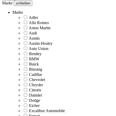
Marke
schließen
Marke
Adler
Alfa Romeo
Aston Martin
Audi
Austin
Austin-Healey
Auto Union
Bentley
BMW
Buick
Büssing
Cadillac
Chevrolet
Chrysler
Citroën
Daimler
Dodge
Eicher
Excalibur Automobile
Ferrari