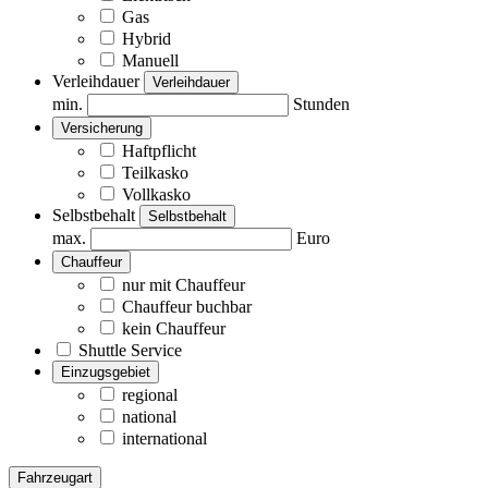
Gas
Hybrid
Manuell
Verleihdauer
Verleihdauer
min.
Stunden
Versicherung
Haftpflicht
Teilkasko
Vollkasko
Selbstbehalt
Selbstbehalt
max.
Euro
Chauffeur
nur mit Chauffeur
Chauffeur buchbar
kein Chauffeur
Shuttle Service
Einzugsgebiet
regional
national
international
Fahrzeugart