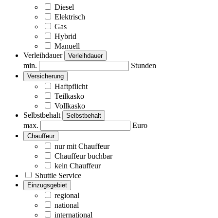
Diesel
Elektrisch
Gas
Hybrid
Manuell
Verleihdauer
Verleihdauer
min.
Stunden
Versicherung
Haftpflicht
Teilkasko
Vollkasko
Selbstbehalt
Selbstbehalt
max.
Euro
Chauffeur
nur mit Chauffeur
Chauffeur buchbar
kein Chauffeur
Shuttle Service
Einzugsgebiet
regional
national
international