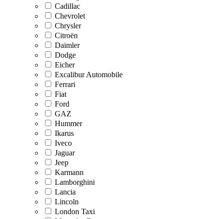
Cadillac
Chevrolet
Chrysler
Citroën
Daimler
Dodge
Eicher
Excalibur Automobile
Ferrari
Fiat
Ford
GAZ
Hummer
Ikarus
Iveco
Jaguar
Jeep
Karmann
Lamborghini
Lancia
Lincoln
London Taxi