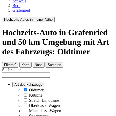
Schweiz
Bern
Grafenried
Hochzeits-Autos in meiner Nähe
Hochzeits-Auto
in Grafenried
und
50
km Umgebung
mit Art
des Fahrzeugs: Oldtimer
Filtern
0
Karte
Nähe
Sortieren
Suchradius:
Art des Fahrzeugs
Oldtimer
Kutsche
Stretch-Limousine
Oberklasse-Wagen
Mittelklasse-Wagen
Sportwagen