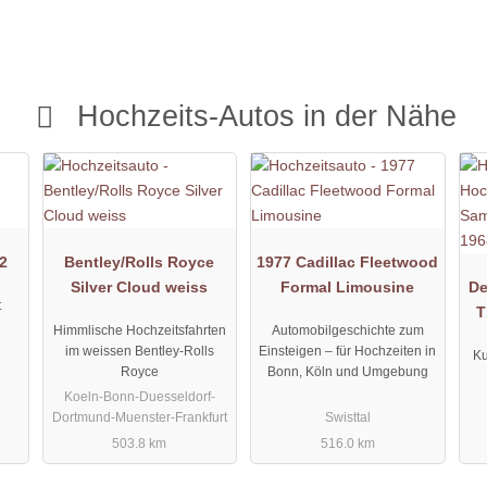
Hochzeits-Autos in der Nähe
2
Bentley/Rolls Royce
1977 Cadillac Fleetwood
Silver Cloud weiss
Formal Limousine
De
t
T
d
Himmlische Hochzeitsfahrten
Automobilgeschichte zum
im weissen Bentley-Rolls
Einsteigen – für Hochzeiten in
Ku
Royce
Bonn, Köln und Umgebung
Koeln-Bonn-Duesseldorf-
Dortmund-Muenster-Frankfurt
Swisttal
503.8 km
516.0 km