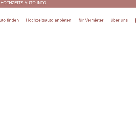
 HOCHZEITS-AUTO.INFO
uto finden
Hochzeitsauto anbieten
für Vermieter
über uns