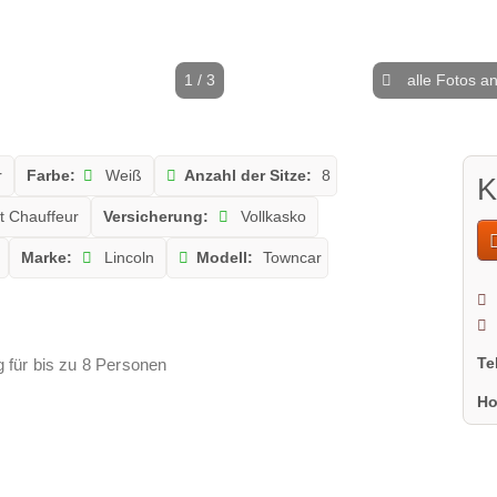
1 / 3
alle Fotos a
r
Farbe:
Weiß
Anzahl der Sitze:
8
K
t Chauffeur
Versicherung:
Vollkasko
Marke:
Lincoln
Modell:
Towncar
Te
ug für bis zu 8 Personen
Ho