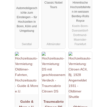
Classic Nobel
Himmlische
Fleetwood
LWB
weiss
Tours
Hochzeitsfahrte
Automobilgesch
Formal
n im weissen
ichte zum
Limousine
Bentley-Rolls
Einsteigen – für
Royce
Hochzeiten in
Koeln-Bonn-
Bonn, Köln und
Duesseldorf-
Umgebung
Dortmund-
Muenster-
Swisttal
Altmünster
Frankfurt
Guide &
Traumcabrio
More e.U.
Citroen DS
Oldtimer