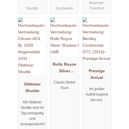
Muenster-
Swisttal
Eschweiler
Frankfurt
Rolls Royce
Silver
Prestige
Shadow I
Arrival
Classic Nobel
Oldtimer
LWB
Tours
Ihr großer
Shuttle
Auftritt beginnt
bei uns.
Mit Oldtimer
Shuttle wird ihr
Tag einzigartig
und
unvergesslich!!!