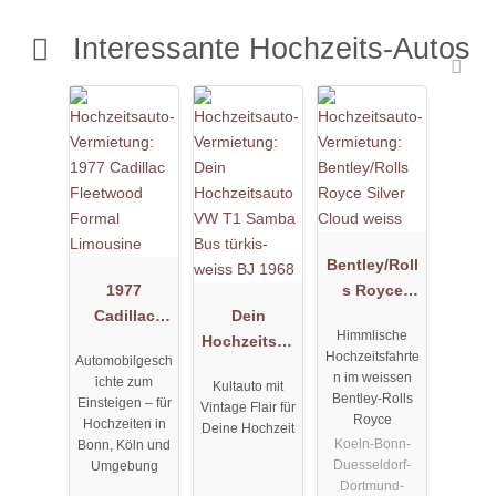
Interessante Hochzeits-Autos
Bentley/Roll
1977
s Royce
Cadillac
Dein
Silver Cloud
Himmlische
Fleetwood
Hochzeitsau
weiss
Hochzeitsfahrte
Automobilgesch
Formal
to VW T1
n im weissen
ichte zum
Kultauto mit
Limousine
Samba Bus
Bentley-Rolls
Einsteigen – für
Vintage Flair für
türkis-weiss
Royce
Hochzeiten in
Deine Hochzeit
BJ 1968
Koeln-Bonn-
Bonn, Köln und
Duesseldorf-
Umgebung
Dortmund-