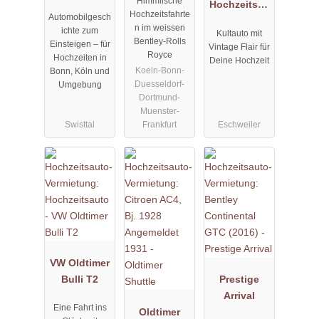
Himmlische
Fleetwood
weiss
Hochzeitsau
Hochzeitsfahrte
Automobilgesch
Formal
to VW T1
n im weissen
ichte zum
Kultauto mit
Limousine
Samba Bus
Bentley-Rolls
Einsteigen – für
Vintage Flair für
türkis-weiss
Royce
Hochzeiten in
Deine Hochzeit
BJ 1968
Koeln-Bonn-
Bonn, Köln und
Duesseldorf-
Umgebung
Dortmund-
Muenster-
Swisttal
Frankfurt
Eschweiler
VW Oldtimer
Bulli T2
Prestige
Arrival
Eine Fahrt ins
Oldtimer