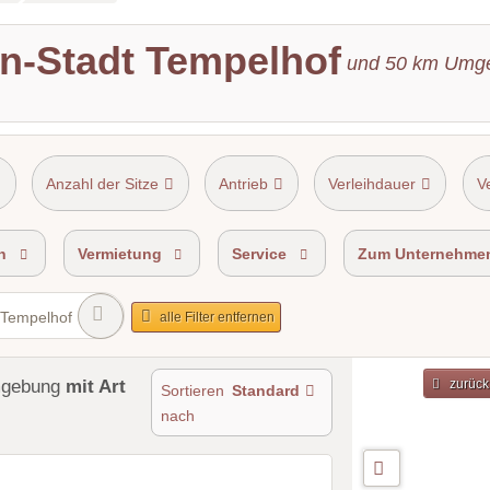
in-Stadt Tempelhof
und
50
km Umg
Anzahl der Sitze
Antrieb
Verleihdauer
V
n
Vermietung
Service
Zum Unternehme
t Tempelhof
alle Filter entfernen
mgebung
mit Art
zurück
Sortieren
Standard
nach