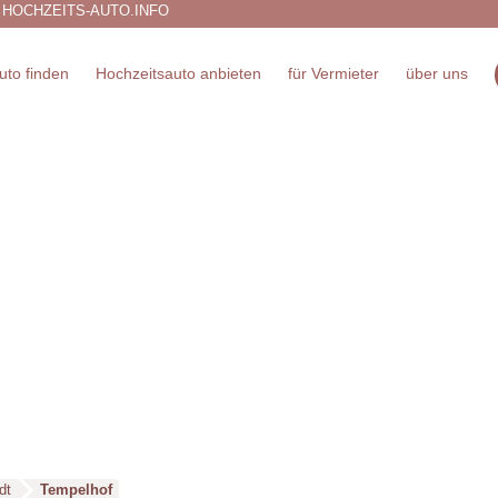
 HOCHZEITS-AUTO.INFO
uto finden
Hochzeitsauto anbieten
für Vermieter
über uns
dt
Tempelhof