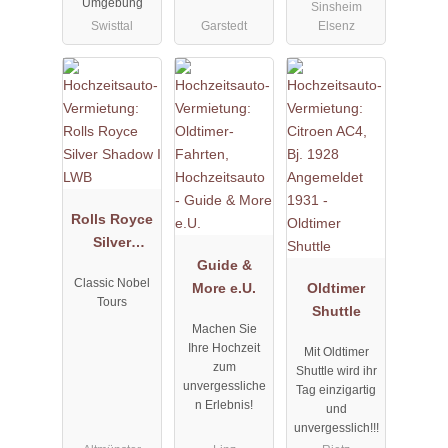
Umgebung
Sinsheim
Swisttal
Garstedt
Elsenz
Rolls Royce
Silver
Shadow I
Guide &
Classic Nobel
LWB
More e.U.
Oldtimer
Tours
Shuttle
Machen Sie
Ihre Hochzeit
Mit Oldtimer
zum
Shuttle wird ihr
unvergessliche
Tag einzigartig
n Erlebnis!
und
unvergesslich!!!