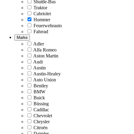
Shuttle-Bus
Traktor
Cabriolet
Hummer
Feuerwehrauto
Fahrrad
Marke
Adler
Alfa Romeo
Aston Martin
Audi
Austin
Austin-Healey
Auto Union
Bentley
BMW
Buick
Büssing
Cadillac
Chevrolet
Chrysler
Citroën
Daimler