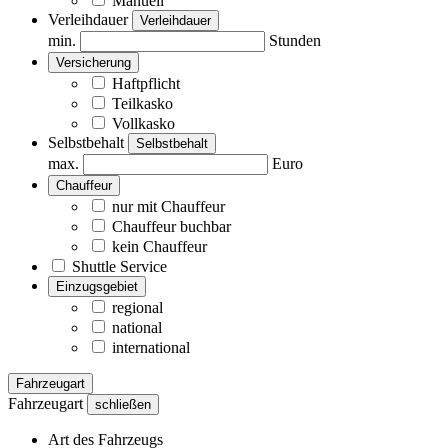
Manuell
Verleihdauer
Verleihdauer
min.
Stunden
Versicherung
Haftpflicht
Teilkasko
Vollkasko
Selbstbehalt
Selbstbehalt
max.
Euro
Chauffeur
nur mit Chauffeur
Chauffeur buchbar
kein Chauffeur
Shuttle Service
Einzugsgebiet
regional
national
international
Fahrzeugart
Fahrzeugart
schließen
Art des Fahrzeugs