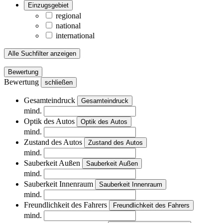
Einzugsgebiet
regional
national
international
Alle Suchfilter anzeigen
Bewertung
Bewertung
schließen
Gesamteindruck
Gesamteindruck
mind.
Optik des Autos
Optik des Autos
mind.
Zustand des Autos
Zustand des Autos
mind.
Sauberkeit Außen
Sauberkeit Außen
mind.
Sauberkeit Innenraum
Sauberkeit Innenraum
mind.
Freundlichkeit des Fahrers
Freundlichkeit des Fahrers
mind.