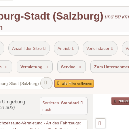
burg-Stadt (Salzburg)
und
50
km
n
Anzahl der Sitze
Antrieb
Verleihdauer
V
n
Vermietung
Service
Zum Unternehme
burg-Stadt (Salzburg)
alle Filter entfernen
n Umgebung
zurück
Sortieren
Standard
on 303)
nach