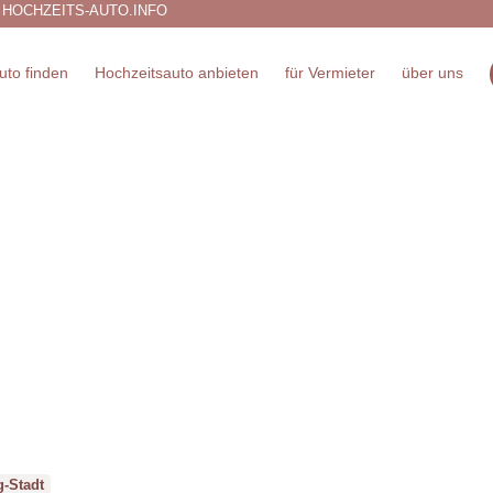
 HOCHZEITS-AUTO.INFO
uto finden
Hochzeitsauto anbieten
für Vermieter
über uns
g-Stadt