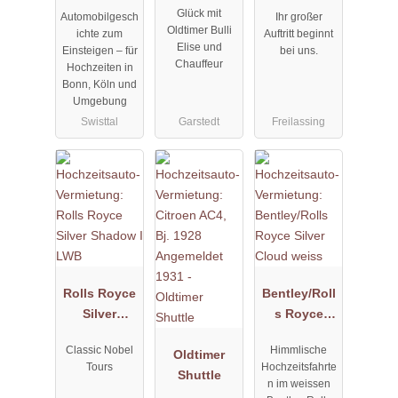
Fleetwood
Glück mit
Automobilgesch
Ihr großer
Formal
Oldtimer Bulli
ichte zum
Auftritt beginnt
Limousine
Elise und
Einsteigen – für
bei uns.
Chauffeur
Hochzeiten in
Bonn, Köln und
Umgebung
Swisttal
Garstedt
Freilassing
Rolls Royce
Bentley/Roll
Silver
s Royce
Shadow I
Silver Cloud
Classic Nobel
Himmlische
LWB
Oldtimer
weiss
Tours
Hochzeitsfahrte
Shuttle
n im weissen