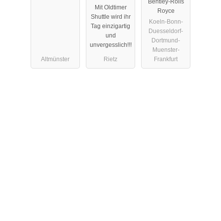
Bentley-Rolls
Mit Oldtimer
Royce
Shuttle wird ihr
Koeln-Bonn-
Tag einzigartig
Duesseldorf-
und
Dortmund-
unvergesslich!!!
Muenster-
Altmünster
Rietz
Frankfurt