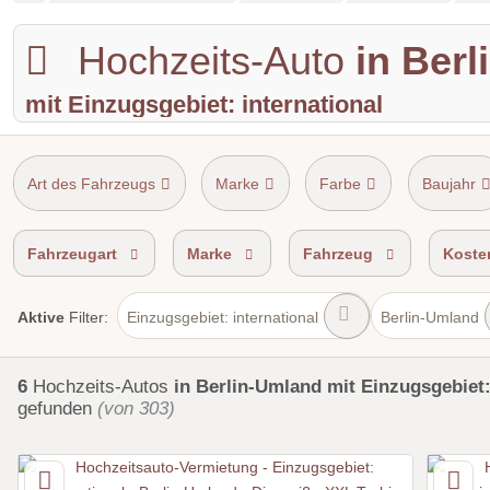
Hochzeits-Auto
in Ber
mit Einzugsgebiet: international
Art des Fahrzeugs
Marke
Farbe
Baujahr
Shuttle Service
Einzugsgebiet
Fahrzeugart
Marke
Fahrzeug
Koste
Einzugsgebiet: international
Berlin-Umland
Aktive
Filter:
6
Hochzeits-Autos
in Berlin-Umland
mit Einzugsgebiet:
gefunden
(von 303)