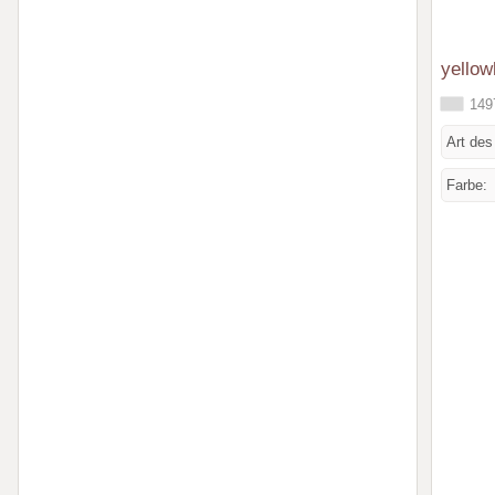
yello
1497
Art des
Farbe: