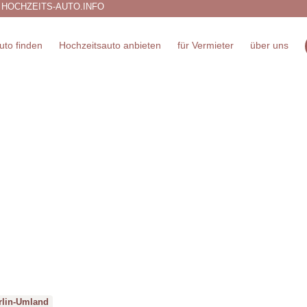
 HOCHZEITS-AUTO.INFO
uto finden
Hochzeitsauto anbieten
für Vermieter
über uns
rlin-Umland