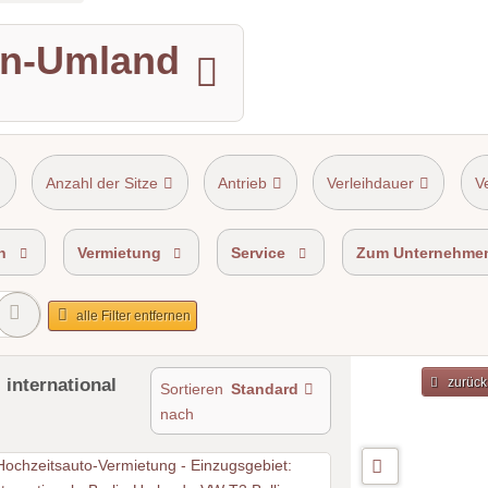
lin-Umland
Anzahl der Sitze
Antrieb
Verleihdauer
V
n
Vermietung
Service
Zum Unternehme
alle Filter entfernen
 international
zurück
Sortieren
Standard
nach