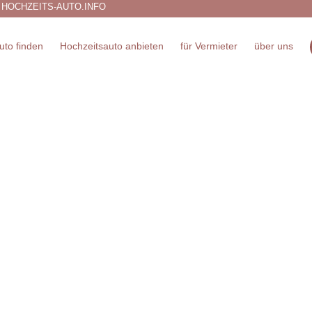
 HOCHZEITS-AUTO.INFO
uto finden
Hochzeitsauto anbieten
für Vermieter
über uns