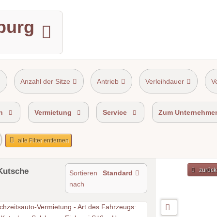
zburg
Anzahl der Sitze
Antrieb
Verleihdauer
V
n
Vermietung
Service
Zum Unternehme
alle Filter entfernen
 Kutsche
zurück
Sortieren
Standard
nach