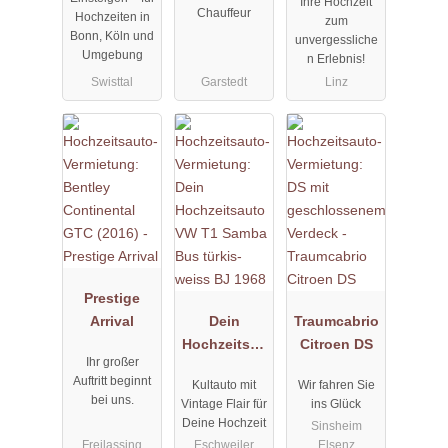
Ihre Hochzeit
Chauffeur
Hochzeiten in
zum
Bonn, Köln und
unvergessliche
Umgebung
n Erlebnis!
Swisttal
Garstedt
Linz
Prestige
Arrival
Dein
Traumcabrio
Hochzeitsau
Citroen DS
Ihr großer
to VW T1
Auftritt beginnt
Kultauto mit
Wir fahren Sie
Samba Bus
bei uns.
Vintage Flair für
ins Glück
türkis-weiss
Deine Hochzeit
Sinsheim
BJ 1968
Freilassing
Eschweiler
Elsenz