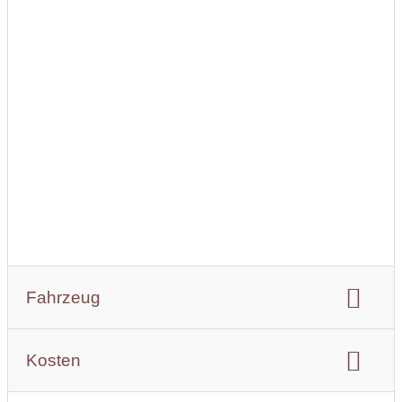
Fahrzeug
Farbe:
Weiß
Baujahr:
1989
Kosten
Anzahl der Sitze:
6