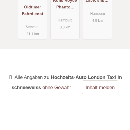
Rolls Royce
1959, silber-
Oldtimer
Phantom
schwarz
Fahrdienst
1958, weiss
Hamburg
Hamburg
4.9 km
Seevetal
0.0 km
21.1 km
Alle Angaben zu
Hochzeits-Auto London Taxi in
schneeweiss
ohne Gewähr
Inhalt melden