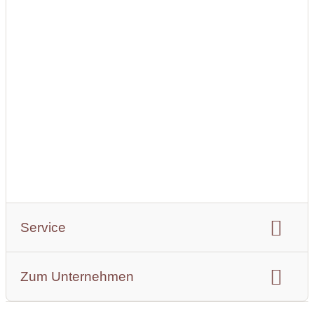
Angaben zum Preis:
Mindestmietzeit 2 Stunden. Preis für 2 Std. 380,- € Inkl.
MwSt. jede weitere Std. 180,- €.
Inkl. Fahrer, Blumenschmuck, Sekt, aller KM und der An
und Abfahrt innerhalb von Hamburg.
Außerhalb berechnen wir eine Anfahrtspauschale je nach
Zone.
Service
Chauffeur:
nur mit Chauffeur
Zum Unternehmen