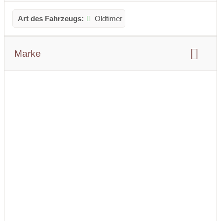
Art des Fahrzeugs:
Oldtimer
Marke
Marke:
andere Fahrzeuge
Modell:
London Taxi FX 4 Carbodies