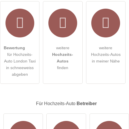
Hiermit akzeptiere ich die
AGB
.
Die
Datenschutzerklärung
habe ich zur Kenntnis genommen.
Bewertung
weitere
weitere
öffentliche Frage stellen
Abbrechen
für Hochzeits-
Hochzeits-
Hochzeits-Autos
Hinweis:
Bitte beachten Sie, öffentliche Fragen sind
für alle
Auto London Taxi
Autos
in meiner Nähe
Besucher sichtbar
.
in schneeweiss
finden
abgeben
Klicken Sie hier um eine
individuelle Frage
an den
Hochzeits-Auto-Eintrag zu stellen
.
Für Hochzeits-Auto
Betreiber