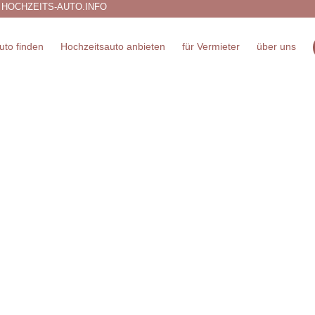
 HOCHZEITS-AUTO.INFO
uto finden
Hochzeitsauto anbieten
für Vermieter
über uns