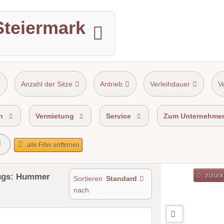
Steiermark
Anzahl der Sitze
Antrieb
Verleihdauer
V
n
Vermietung
Service
Zum Unternehme
alle Filter entfernen
eugs: Hummer
zurück
Sortieren
Standard
nach