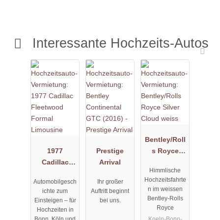
Interessante Hochzeits-Autos
Bentley/Roll
1977
Prestige
s Royce
Cadillac
Arrival
Silver Cloud
Himmlische
Fleetwood
weiss
Hochzeitsfahrte
Automobilgesch
Ihr großer
Formal
n im weissen
ichte zum
Auftritt beginnt
Limousine
Bentley-Rolls
Einsteigen – für
bei uns.
Royce
Hochzeiten in
Koeln-Bonn-
Bonn, Köln und