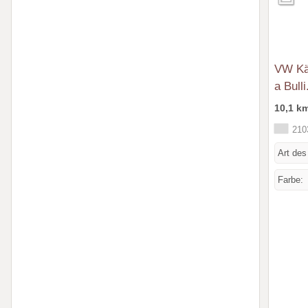
VW Kä
a Bull
10,1 k
2103
Art des
Farbe: