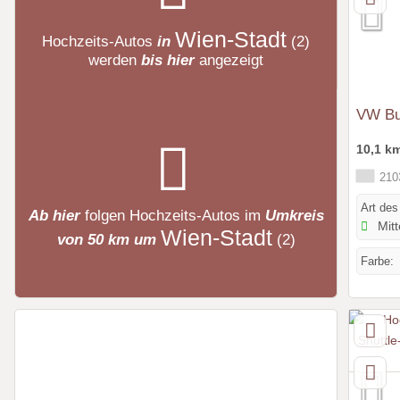
Wien-Stadt
Hochzeits-Autos
in
(2)
werden
bis hier
angezeigt
VW Bu
10,1 k
2103
Art des
Ab hier
folgen
Hochzeits-Autos
im
Umkreis
Mitt
Wien-Stadt
von 50 km um
(2)
Farbe: