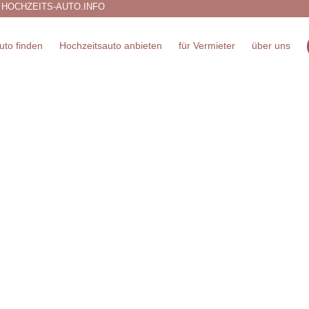
 HOCHZEITS-AUTO.INFO
uto finden
Hochzeitsauto anbieten
für Vermieter
über uns