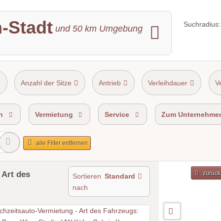
n-Stadt
Suchradius:
und
50
km Umgebung
Anzahl der Sitze
Antrieb
Verleihdauer
V
n
Vermietung
Service
Zum Unternehme
alle Filter entfernen
 Art des
zurück
Sortieren
Standard
nach