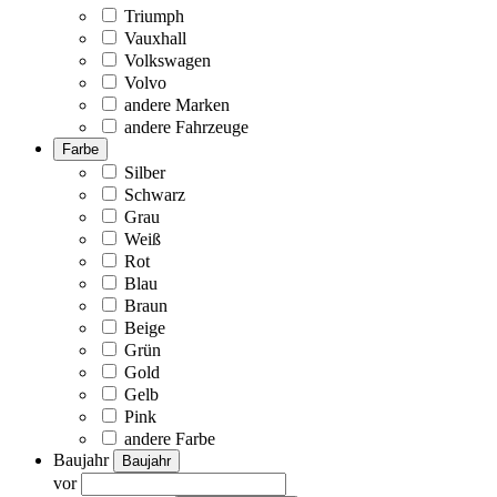
Triumph
Vauxhall
Volkswagen
Volvo
andere Marken
andere Fahrzeuge
Farbe
Silber
Schwarz
Grau
Weiß
Rot
Blau
Braun
Beige
Grün
Gold
Gelb
Pink
andere Farbe
Baujahr
Baujahr
vor