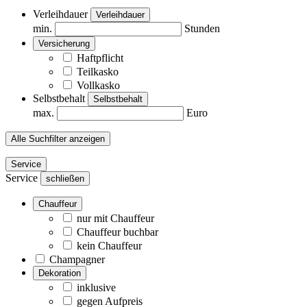
Verleihdauer
Verleihdauer
min.
Stunden
Versicherung
Haftpflicht
Teilkasko
Vollkasko
Selbstbehalt
Selbstbehalt
max.
Euro
Alle Suchfilter anzeigen
Service
Service
schließen
Chauffeur
nur mit Chauffeur
Chauffeur buchbar
kein Chauffeur
Champagner
Dekoration
inklusive
gegen Aufpreis