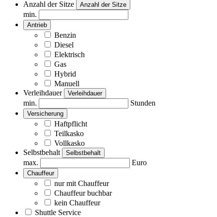
Anzahl der Sitze
Anzahl der Sitze
min.
Antrieb
Benzin
Diesel
Elektrisch
Gas
Hybrid
Manuell
Verleihdauer
Verleihdauer
min.
Stunden
Versicherung
Haftpflicht
Teilkasko
Vollkasko
Selbstbehalt
Selbstbehalt
max.
Euro
Chauffeur
nur mit Chauffeur
Chauffeur buchbar
kein Chauffeur
Shuttle Service