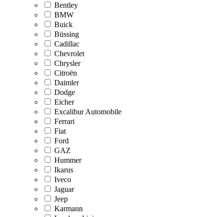
Bentley
BMW
Buick
Büssing
Cadillac
Chevrolet
Chrysler
Citroën
Daimler
Dodge
Eicher
Excalibur Automobile
Ferrari
Fiat
Ford
GAZ
Hummer
Ikarus
Iveco
Jaguar
Jeep
Karmann