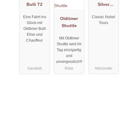
Bulli T2
Silver
Shadow I
Eine Fahrt ins
Classic Nobel
Oldtimer
LWB
Glück mit
Tours
Shuttle
Oldtimer Bulli
Elise und
Mit Oldtimer
Chauffeur
Shuttle wird ihr
Tag einzigartig
und
unvergesslich!!!
Garstedt
Rietz
Altmünster