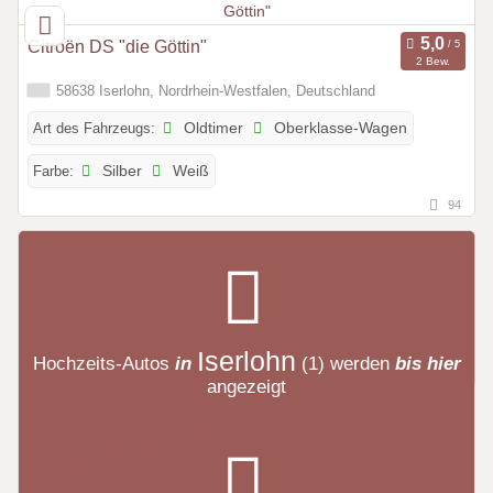
Citroën DS "die Göttin"
2 Bew.
58638 Iserlohn, Nordrhein-Westfalen, Deutschland
Art des Fahrzeugs:
Oldtimer
Oberklasse-Wagen
Farbe:
Silber
Weiß
94
Iserlohn
Hochzeits-Autos
in
(1)
werden
bis hier
angezeigt