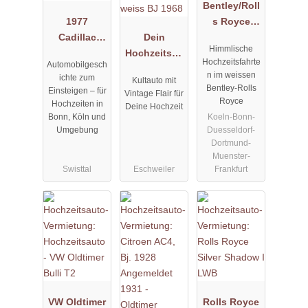
Bentley/Roll
1977
s Royce
Cadillac
Dein
Silver Cloud
Himmlische
Fleetwood
Hochzeitsau
weiss
Hochzeitsfahrte
Automobilgesch
Formal
to VW T1
n im weissen
ichte zum
Kultauto mit
Limousine
Samba Bus
Bentley-Rolls
Einsteigen – für
Vintage Flair für
türkis-weiss
Royce
Hochzeiten in
Deine Hochzeit
BJ 1968
Koeln-Bonn-
Bonn, Köln und
Duesseldorf-
Umgebung
Dortmund-
Muenster-
Swisttal
Eschweiler
Frankfurt
VW Oldtimer
Rolls Royce