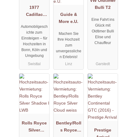
VW Oldtimer
1977
Bulli T2
Cadillac
Guide &
Eine Fahrt ins
Fleetwood
More e.U.
Glück mit
Automobilgesch
Formal
Oldtimer Bulli
ichte zum
Machen Sie
Limousine
Elise und
Einsteigen – für
Ihre Hochzeit
Chauffeur
Hochzeiten in
zum
Bonn, Köln und
unvergessliche
Umgebung
n Erlebnis!
Swisttal
Linz
Garstedt
Rolls Royce
Bentley/Roll
Silver
s Royce
Prestige