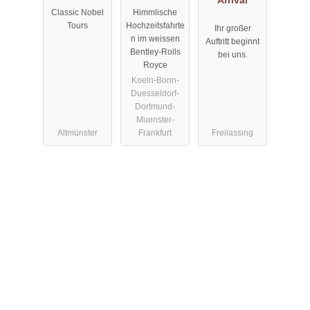
Shadow I
Silver Cloud
Arrival
Classic Nobel
Himmlische
LWB
weiss
Tours
Hochzeitsfahrte
Ihr großer
n im weissen
Auftritt beginnt
Bentley-Rolls
bei uns.
Royce
Koeln-Bonn-
Duesseldorf-
Dortmund-
Muenster-
Altmünster
Frankfurt
Freilassing