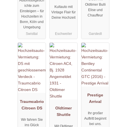
Automobilgesch
Formal
to VW T1
Oldtimer Bulli
ichte zum
Kultauto mit
Limousine
Samba Bus
Elise und
Einsteigen – für
Vintage Flair für
türkis-weiss
Chauffeur
Hochzeiten in
Deine Hochzeit
BJ 1968
Bonn, Köln und
Umgebung
Swisttal
Eschweiler
Garstedt
Prestige
Traumcabrio
Arrival
Citroen DS
Oldtimer
Ihr großer
Shuttle
Auftritt beginnt
Wir fahren Sie
bei uns.
ins Glück
Mit Oldtimer