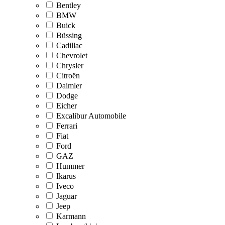
Bentley
BMW
Buick
Büssing
Cadillac
Chevrolet
Chrysler
Citroën
Daimler
Dodge
Eicher
Excalibur Automobile
Ferrari
Fiat
Ford
GAZ
Hummer
Ikarus
Iveco
Jaguar
Jeep
Karmann