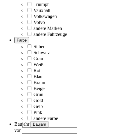
Triumph
Vauxhall
Volkswagen
Volvo
andere Marken
andere Fahrzeuge
Farbe
Silber
Schwarz
Grau
Weiß
Rot
Blau
Braun
Beige
Grün
Gold
Gelb
Pink
andere Farbe
Baujahr
Baujahr
vor