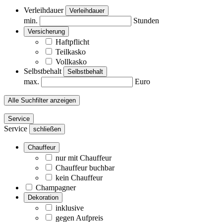
Verleihdauer
Verleihdauer
min.
Stunden
Versicherung
Haftpflicht
Teilkasko
Vollkasko
Selbstbehalt
Selbstbehalt
max.
Euro
Alle Suchfilter anzeigen
Service
Service
schließen
Chauffeur
nur mit Chauffeur
Chauffeur buchbar
kein Chauffeur
Champagner
Dekoration
inklusive
gegen Aufpreis