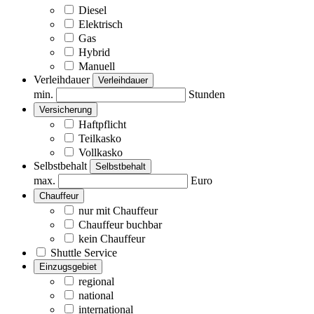
Diesel
Elektrisch
Gas
Hybrid
Manuell
Verleihdauer
Verleihdauer
min.
Stunden
Versicherung
Haftpflicht
Teilkasko
Vollkasko
Selbstbehalt
Selbstbehalt
max.
Euro
Chauffeur
nur mit Chauffeur
Chauffeur buchbar
kein Chauffeur
Shuttle Service
Einzugsgebiet
regional
national
international