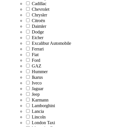
Cadillac
Chevrolet
Chrysler
Citroën
Daimler
Dodge
Eicher
Excalibur Automobile
Ferrari
Fiat
Ford
GAZ
Hummer
Ikarus
Iveco
Jaguar
Jeep
Karmann
Lamborghini
Lancia
Lincoln
London Taxi