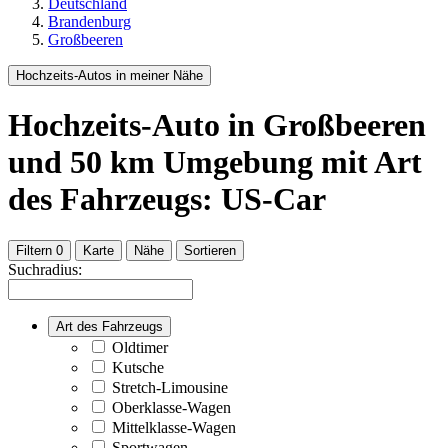
Deutschland
Brandenburg
Großbeeren
Hochzeits-Autos in meiner Nähe
Hochzeits-Auto
in Großbeeren
und
50
km Umgebung
mit Art
des Fahrzeugs: US-Car
Filtern
0
Karte
Nähe
Sortieren
Suchradius:
Art des Fahrzeugs
Oldtimer
Kutsche
Stretch-Limousine
Oberklasse-Wagen
Mittelklasse-Wagen
Sportwagen