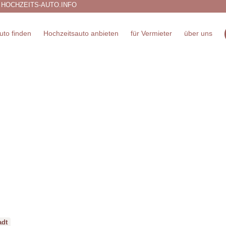
 HOCHZEITS-AUTO.INFO
uto finden
Hochzeitsauto anbieten
für Vermieter
über uns
adt