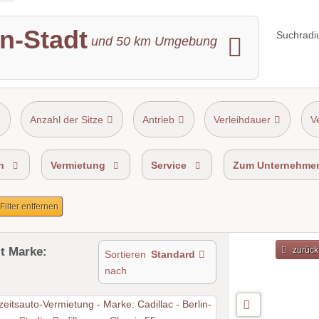
in-Stadt
Suchradi
und
50
km Umgebung
Anzahl der Sitze
Antrieb
Verleihdauer
V
n
Vermietung
Service
Zum Unternehme
 Filter entfernen
t Marke:
zurück
Sortieren
Standard
nach