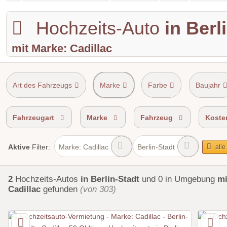
Hochzeits-Auto
in Berl
mit Marke: Cadillac
Art des Fahrzeugs
Marke
Farbe
Baujahr
Shuttle Service
Einzugsgebiet
Fahrzeugart
Marke
Fahrzeug
Koste
Marke: Cadillac
Berlin-Stadt
Aktive
Filter:
alle
2
Hochzeits-Autos
in Berlin-Stadt
und 0 in Umgebung
mi
Cadillac
gefunden
(von 303)