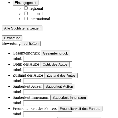
Einzugsgebiet
regional
national
international
Alle Suchfilter anzeigen
Bewertung
Bewertung
schließen
Gesamteindruck
Gesamteindruck
mind.
Optik des Autos
Optik des Autos
mind.
Zustand des Autos
Zustand des Autos
mind.
Sauberkeit Außen
Sauberkeit Außen
mind.
Sauberkeit Innenraum
Sauberkeit Innenraum
mind.
Freundlichkeit des Fahrers
Freundlichkeit des Fahrers
mind.