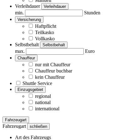
Manuell
Verleihdauer
Verleihdauer
min.
Stunden
Versicherung
Haftpflicht
Teilkasko
Vollkasko
Selbstbehalt
Selbstbehalt
max.
Euro
Chauffeur
nur mit Chauffeur
Chauffeur buchbar
kein Chauffeur
Shuttle Service
Einzugsgebiet
regional
national
international
Fahrzeugart
Fahrzeugart
schließen
Art des Fahrzeugs