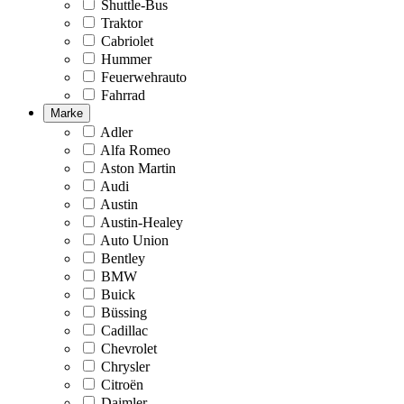
Shuttle-Bus
Traktor
Cabriolet
Hummer
Feuerwehrauto
Fahrrad
Marke
Adler
Alfa Romeo
Aston Martin
Audi
Austin
Austin-Healey
Auto Union
Bentley
BMW
Buick
Büssing
Cadillac
Chevrolet
Chrysler
Citroën
Daimler