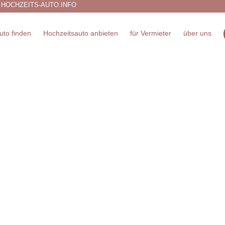
 HOCHZEITS-AUTO.INFO
uto finden
Hochzeitsauto anbieten
für Vermieter
über uns