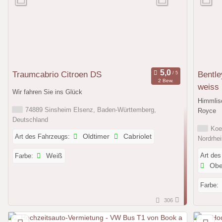
Traumcabrio Citroen DS
Bentle
2 Bew.
weiss
Wir fahren Sie ins Glück
Himmlis
74889 Sinsheim Elsenz, Baden-Württemberg,
Royce
Deutschland
Koel
Art des Fahrzeugs:
Oldtimer
Cabriolet
Nordrhe
Art des
Farbe:
Weiß
Obe
Farbe:
306