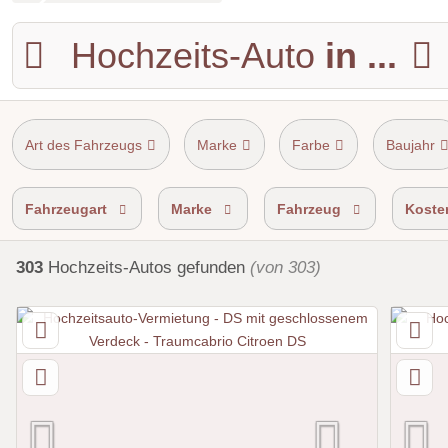
Hochzeits-Auto
in ...
Art des Fahrzeugs
Marke
Farbe
Baujahr
Shuttle Service
Einzugsgebiet
Fahrzeugart
Marke
Fahrzeug
Koste
303
Hochzeits-Autos
gefunden
(von 303)