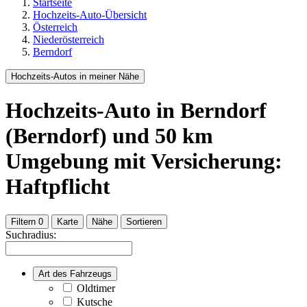
Startseite
Hochzeits-Auto-Übersicht
Österreich
Niederösterreich
Berndorf
Hochzeits-Autos in meiner Nähe
Hochzeits-Auto
in Berndorf
(Berndorf)
und
50
km
Umgebung
mit Versicherung:
Haftpflicht
Filtern
0
Karte
Nähe
Sortieren
Suchradius:
Art des Fahrzeugs
Oldtimer
Kutsche