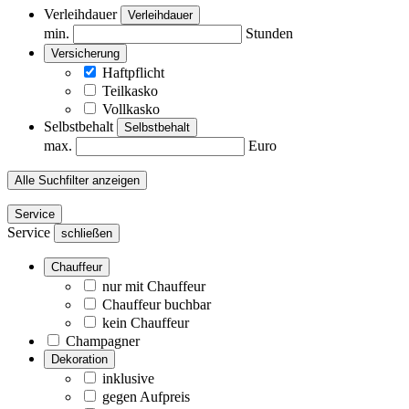
Verleihdauer
Verleihdauer
min.
Stunden
Versicherung
Haftpflicht
Teilkasko
Vollkasko
Selbstbehalt
Selbstbehalt
max.
Euro
Alle Suchfilter anzeigen
Service
Service
schließen
Chauffeur
nur mit Chauffeur
Chauffeur buchbar
kein Chauffeur
Champagner
Dekoration
inklusive
gegen Aufpreis