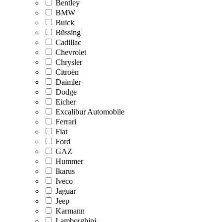
Bentley
BMW
Buick
Büssing
Cadillac
Chevrolet
Chrysler
Citroën
Daimler
Dodge
Eicher
Excalibur Automobile
Ferrari
Fiat
Ford
GAZ
Hummer
Ikarus
Iveco
Jaguar
Jeep
Karmann
Lamborghini