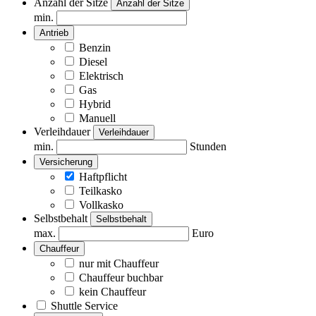
Anzahl der Sitze
Anzahl der Sitze
min.
Antrieb
Benzin
Diesel
Elektrisch
Gas
Hybrid
Manuell
Verleihdauer
Verleihdauer
min.
Stunden
Versicherung
Haftpflicht
Teilkasko
Vollkasko
Selbstbehalt
Selbstbehalt
max.
Euro
Chauffeur
nur mit Chauffeur
Chauffeur buchbar
kein Chauffeur
Shuttle Service