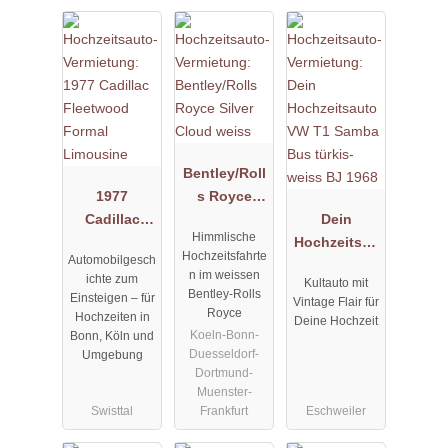
Bentley/Roll
1977
s Royce
Cadillac
Silver Cloud
Dein
Himmlische
Fleetwood
weiss
Hochzeitsau
Hochzeitsfahrte
Automobilgesch
Formal
to VW T1
n im weissen
ichte zum
Kultauto mit
Limousine
Samba Bus
Bentley-Rolls
Einsteigen – für
Vintage Flair für
türkis-weiss
Royce
Hochzeiten in
Deine Hochzeit
BJ 1968
Koeln-Bonn-
Bonn, Köln und
Duesseldorf-
Umgebung
Dortmund-
Muenster-
Swisttal
Frankfurt
Eschweiler