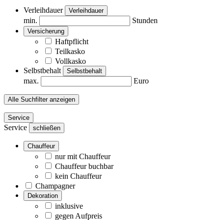
Verleihdauer
Verleihdauer
min.
Stunden
Versicherung
Haftpflicht
Teilkasko
Vollkasko
Selbstbehalt
Selbstbehalt
max.
Euro
Alle Suchfilter anzeigen
Service
Service
schließen
Chauffeur
nur mit Chauffeur
Chauffeur buchbar
kein Chauffeur
Champagner
Dekoration
inklusive
gegen Aufpreis