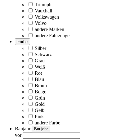
Triumph
Vauxhall
Volkswagen
Volvo
andere Marken
andere Fahrzeuge
Farbe
Silber
Schwarz
Grau
Weiß
Rot
Blau
Braun
Beige
Grün
Gold
Gelb
Pink
andere Farbe
Baujahr
Baujahr
vor