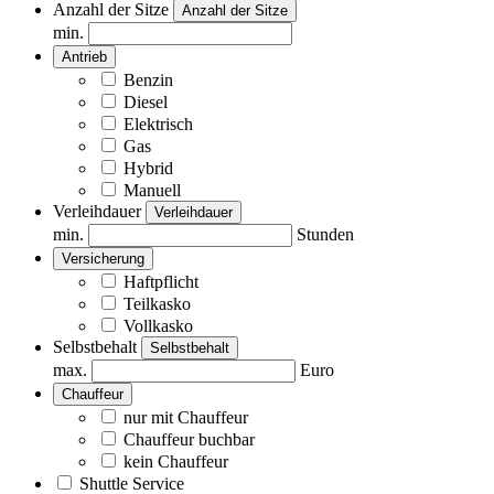
Anzahl der Sitze
Anzahl der Sitze
min.
Antrieb
Benzin
Diesel
Elektrisch
Gas
Hybrid
Manuell
Verleihdauer
Verleihdauer
min.
Stunden
Versicherung
Haftpflicht
Teilkasko
Vollkasko
Selbstbehalt
Selbstbehalt
max.
Euro
Chauffeur
nur mit Chauffeur
Chauffeur buchbar
kein Chauffeur
Shuttle Service