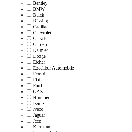
Bentley
BMW
Buick
Büssing
Cadillac
Chevrolet
Chrysler
Citroën
Daimler
Dodge
Eicher
Excalibur Automobile
Ferrari
Fiat
Ford
GAZ
Hummer
Ikarus
Iveco
Jaguar
Jeep
Karmann