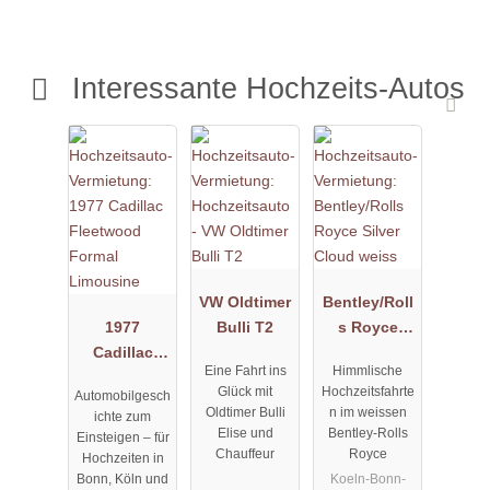
Interessante Hochzeits-Autos
VW Oldtimer
Bentley/Roll
1977
Bulli T2
s Royce
Cadillac
Silver Cloud
Eine Fahrt ins
Himmlische
Fleetwood
weiss
Glück mit
Hochzeitsfahrte
Automobilgesch
Formal
Oldtimer Bulli
n im weissen
ichte zum
Limousine
Elise und
Bentley-Rolls
Einsteigen – für
Chauffeur
Royce
Hochzeiten in
Koeln-Bonn-
Bonn, Köln und