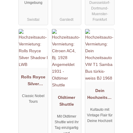
Duesseldorf-
Umgebung
Dortmund-
Muenster-
Swisttal
Garstedt
Frankfurt
Rolls Royce
Silver
Shadow I
Dein
Classic Nobel
LWB
Oldtimer
Hochzeitsau
Tours
Shuttle
to VW T1
Kultauto mit
Samba Bus
Vintage Flair für
Mit Oldtimer
türkis-weiss
Deine Hochzeit
Shuttle wird ihr
BJ 1968
Tag einzigartig