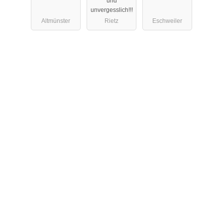
und
unvergesslich!!!
Altmünster
Rietz
Eschweiler