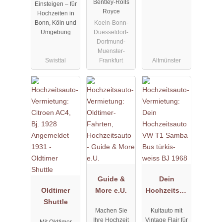
Bentley-Rolls
Einsteigen – für
Royce
Hochzeiten in
Koeln-Bonn-
Bonn, Köln und
Duesseldorf-
Umgebung
Dortmund-
Muenster-
Swisttal
Frankfurt
Altmünster
Guide &
Dein
Oldtimer
More e.U.
Hochzeitsau
Shuttle
to VW T1
Machen Sie
Kultauto mit
Samba Bus
Ihre Hochzeit
Vintage Flair für
Mit Oldtimer