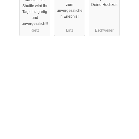
türkis-weiss
zum
Deine Hochzeit
Shuttle wird ihr
BJ 1968
unvergessliche
Tag einzigartig
n Erlebnis!
und
unvergesslich!!!
Rietz
Linz
Eschweiler