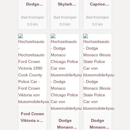
Dodge
Skylark
Caprice
Monaco von
Cabrio von
Military
bluesmobile
bluesmobile
Police Car
Bad Kissingen
Bad Kissingen
Bad Kissingen
4you
4you
von
0.0 km
0.0 km
0.0 km
bluesmobile
4you
Ford Crown
Viktoria von
Dodge
Dodge
bluesmobile
Monaco
Monaco