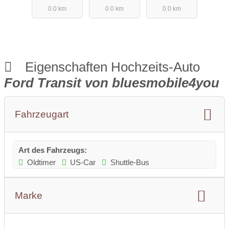
0.0 km
0.0 km
0.0 km
4you
von
bluesmobile
4you
Eigenschaften Hochzeits-Auto
Ford Transit von bluesmobile4you
Fahrzeugart
Art des Fahrzeugs:
Oldtimer
US-Car
Shuttle-Bus
Marke
Marke:
Ford
Modell:
Ford Transit