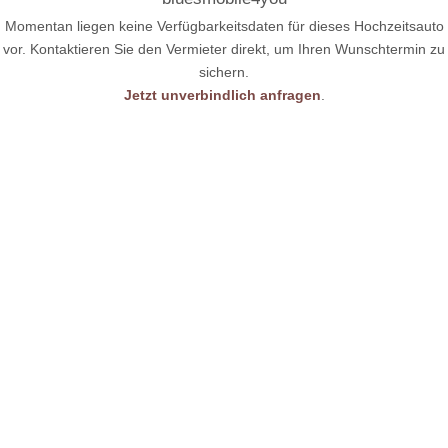
Oder lieber im Military Style? Wie wäre es mit unserem 1977er
Momentan liegen keine Verfügbarkeitsdaten für dieses Hochzeitsauto
Chevy Caprice, im Military Police Style?
vor. Kontaktieren Sie den Vermieter direkt, um Ihren Wunschtermin zu
Nicht zuletzt unser Urgestein der Automobilgeschichte. Unser
sichern.
Fold Transit 9 Sitzer Bus, Bj. 1985, versetzt Sie in die 80er Jahre
Jetzt unverbindlich anfragen
.
zurück. Der geräumige Innenraum ist im Originalzustand und der
Sitzkomfort entspricht der damaligen Zeit.
Sind Sie neugierig geworden? Auf unserer Homepage
www.bluesmobile4you.de
finden sie viele weitere Bilder und
Information auch zu unseren immer günstigen Preisen. Gerne
erstellen wir auch ein auf Sie persönlich zugeschnittenes
Angebot.