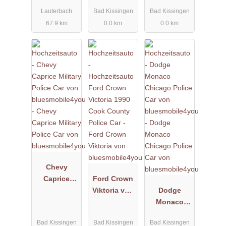
Monaco von
Cabrio von
Lauterbach
Bad Kissingen
Bad Kissingen
bluesmobile
bluesmobile
67.9 km
0.0 km
0.0 km
4you
4you
Chevy
Caprice
Ford Crown
Military
Viktoria von
Dodge
Police Car
bluesmobile
Monaco
von
4you
Chicago
Bad Kissingen
Bad Kissingen
Bad Kissingen
bluesmobile
Police Car