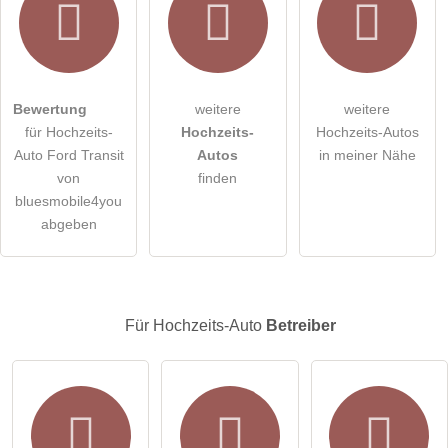
Hiermit akzeptiere ich die
AGB
.
Die
Datenschutzerklärung
habe ich zur Kenntnis genommen.
Bewertung
weitere
weitere
öffentliche Frage stellen
Abbrechen
für Hochzeits-
Hochzeits-
Hochzeits-Autos
Hinweis:
Bitte beachten Sie, öffentliche Fragen sind
für alle
Auto Ford Transit
Autos
in meiner Nähe
Besucher sichtbar
.
von
finden
bluesmobile4you
Klicken Sie hier um eine
individuelle Frage
an den
abgeben
Hochzeits-Auto-Eintrag zu stellen
.
Für Hochzeits-Auto
Betreiber