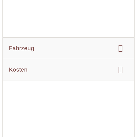
Fahrzeug
Farbe:
Weiß
Baujahr:
1965
Kosten
Anzahl der Sitze:
6
Angaben zum Preis:
ab 269,00 Euro für 3 Stunden, incl. Fahrer, incl. 50 km frei,
ab/bis Bad Kissingen. Bitte Ihre individuelle Preisanfrage
senden