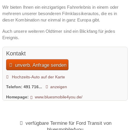
Wir bieten Ihnen ein einzigartiges Fahrerlebnis in einem oder
mehreren unserer besonderen Filmklassikerautos, die es in
dieser Kombination nur einmal in ganz Europa gibt.
Auch unsere weiteren Oldtimer sind ein Blickfang für jedes
Ereignis.
Diese außergewöhnlichen Oldtimer können mit Chauffeur, für
Kontakt
Ihre Hochzeit, eine Oldtimerausfahrt oder ein Event gemietet
werden.
unverb. Anfrage senden
Das Bluesmobile, Dodge Monaco, Bj. 1974 und die Polizeiautos,
Hochzeits-Auto auf der Karte
Illinois State Police, Chicago Police und Cook County Police,
Ford Crown Victoria, Bj. 1990, alles Autos aus dem Film Blues
Telefon:
491 716...
anzeigen
Brothers, sind der Eyecatcher auf allen Straßen. Und DAS
Homepage:
www.bluesmobile4you.de/
Highlight für Ihre Hochzeitsfahrt oder Ihr Event inkl. Chauffeur im
Originaloutfit als Blues Brother oder Police Officer.
Sie möchten lieber in einem exklusiven Cabrio gefahren werden?
Dann ist unser Buick Skylark Bj. 1965 genau das richtige für Sie.
verfügbare Termine für Ford Transit von
bluesmobile4you