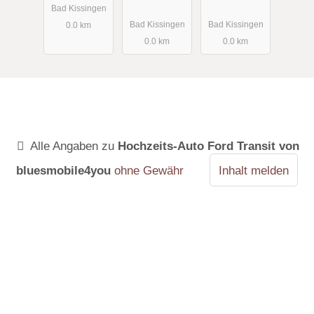
4you
Chicago
Illinois State
Bad Kissingen
Police Car
Police Car
Bad Kissingen
Bad Kissingen
0.0 km
von
von
0.0 km
0.0 km
bluesmobile
bluesmobile
4you
4you
Alle Angaben zu
Hochzeits-Auto Ford Transit von
bluesmobile4you
ohne Gewähr
Inhalt melden