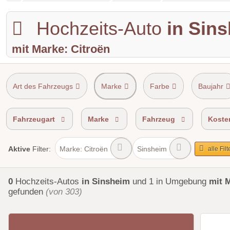
Hochzeits-Auto
in Sin
mit Marke: Citroën
Art des Fahrzeugs
Marke
Farbe
Baujahr
Shuttle Service
Einzugsgebiet
Fahrzeugart
Marke
Fahrzeug
Koste
Marke: Citroën
Sinsheim
Aktive
Filter:
alle Fil
0
Hochzeits-Autos
in Sinsheim
und 1 in Umgebung
mit 
gefunden
(von 303)