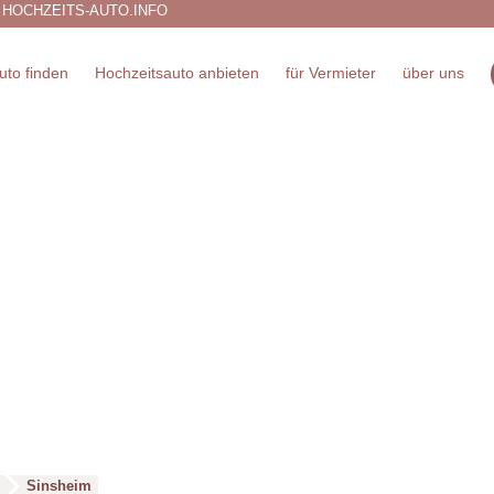
 HOCHZEITS-AUTO.INFO
uto finden
Hochzeitsauto anbieten
für Vermieter
über uns
Sinsheim