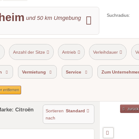
sheim
Suchradius:
und
50
km Umgebung
Anzahl der Sitze
Antrieb
Verleihdauer
V
n
Vermietung
Service
Zum Unternehme
ter entfernen
Marke: Citroën
zurück
Sortieren
Standard
nach