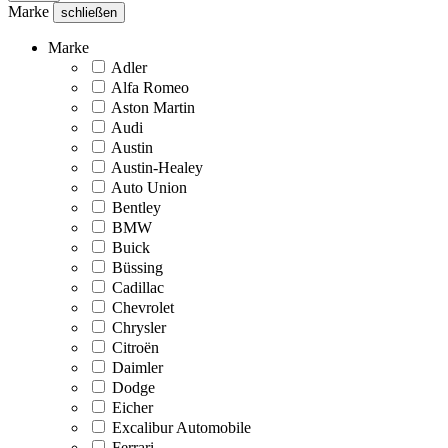
Marke
schließen
Marke
Adler
Alfa Romeo
Aston Martin
Audi
Austin
Austin-Healey
Auto Union
Bentley
BMW
Buick
Büssing
Cadillac
Chevrolet
Chrysler
Citroën
Daimler
Dodge
Eicher
Excalibur Automobile
Ferrari