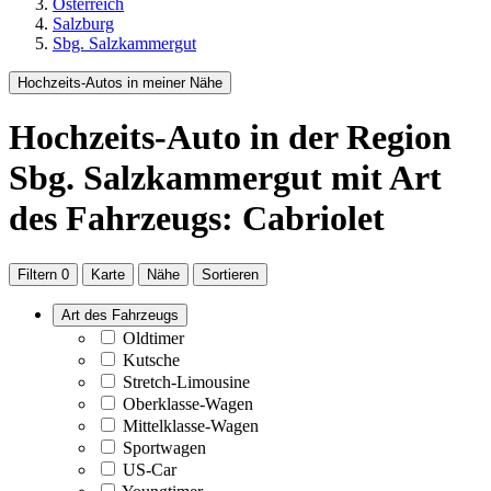
Österreich
Salzburg
Sbg. Salzkammergut
Hochzeits-Autos in meiner Nähe
Hochzeits-Auto
in der Region
Sbg. Salzkammergut
mit Art
des Fahrzeugs: Cabriolet
Filtern
0
Karte
Nähe
Sortieren
Art des Fahrzeugs
Oldtimer
Kutsche
Stretch-Limousine
Oberklasse-Wagen
Mittelklasse-Wagen
Sportwagen
US-Car