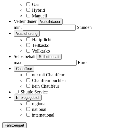
Gas
Hybrid
Manuell
Verleihdauer
Verleihdauer
min.
Stunden
Versicherung
Haftpflicht
Teilkasko
Vollkasko
Selbstbehalt
Selbstbehalt
max.
Euro
Chauffeur
nur mit Chauffeur
Chauffeur buchbar
kein Chauffeur
Shuttle Service
Einzugsgebiet
regional
national
international
Fahrzeugart