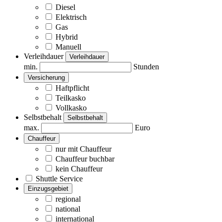
Diesel
Elektrisch
Gas
Hybrid
Manuell
Verleihdauer
Verleihdauer
min.
Stunden
Versicherung
Haftpflicht
Teilkasko
Vollkasko
Selbstbehalt
Selbstbehalt
max.
Euro
Chauffeur
nur mit Chauffeur
Chauffeur buchbar
kein Chauffeur
Shuttle Service
Einzugsgebiet
regional
national
international