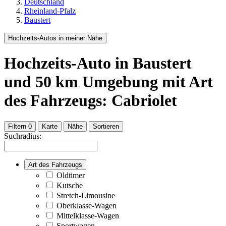
Deutschland
Rheinland-Pfalz
Baustert
Hochzeits-Autos in meiner Nähe
Hochzeits-Auto
in Baustert
und
50
km Umgebung
mit Art
des Fahrzeugs: Cabriolet
Filtern
0
Karte
Nähe
Sortieren
Suchradius:
Art des Fahrzeugs
Oldtimer
Kutsche
Stretch-Limousine
Oberklasse-Wagen
Mittelklasse-Wagen
Sportwagen