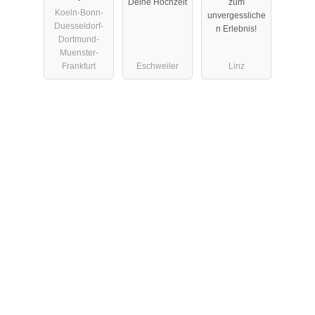
Deine Hochzeit
zum
BJ 1968
Koeln-Bonn-
unvergessliche
Duesseldorf-
n Erlebnis!
Dortmund-
Muenster-
Frankfurt
Eschweiler
Linz