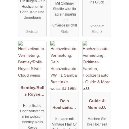
Einsteigen – für
ins Glück
Mit Oldtimer
Hochzeiten in
Shuttle wird ihr
Bonn, Köln und
Tag einzigartig
Umgebung
und
unvergesslich!!!
Sinsheim
Swisttal
Rietz
Elsenz
Bentley/Roll
s Royce
Silver Cloud
Dein
Guide &
Himmlische
weiss
Hochzeitsau
More e.U.
Hochzeitsfahrte
to VW T1
n im weissen
Kultauto mit
Machen Sie
Samba Bus
Bentley-Rolls
Vintage Flair für
Ihre Hochzeit
türkis-weiss
Royce